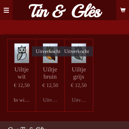
Tin & Glês
Ga
direct
naar
de
hoofdinhoud
Uitverkocht
Uitverkocht
Uiltje
Uiltje
Uiltje
wit
bruin
grijs
€ 12,50
€ 12,50
€ 12,50
In winkelwagen
Uitverkocht
Uitverkocht