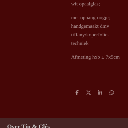
wit opaalglas;
met ophang-oogje;
handgemaakt dmv
tiffany/koperfolie-
techniek
Afmeting hxb ± 7x5cm
D
D
S
D
e
e
h
e
l
e
a
l
e
l
r
e
n
e
n
Over Tin & Glês