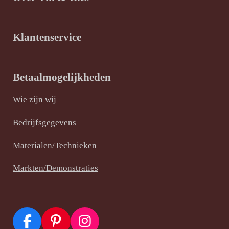
Klantenservice
Betaalmogelijkheden
Wie zijn wij
Bedrijfsgegevens
Materialen/Technieken
Markten/Demonstraties
F
P
I