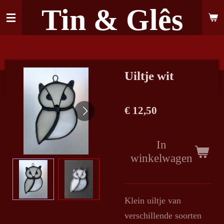
Tin & Glês
Ga
direct
naar
de
hoofdinhoud
Uiltje wit
€ 12,50
In
winkelwagen
Klein uiltje van
verschillende soorten