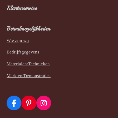
Klantenservice
Betaalmogelijkheden
Wie zijn wij
Bedrijfsgegevens
Materialen/Technieken
Markten/Demonstraties
F
P
I
a
i
n