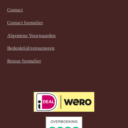
c
n
s
e
t
t
Contact
b
e
a
Contact formulier
o
r
g
o
e
r
Algemene Voorwaarden
k
s
a
t
m
Bedenktijd/retourneren
Retour formulier