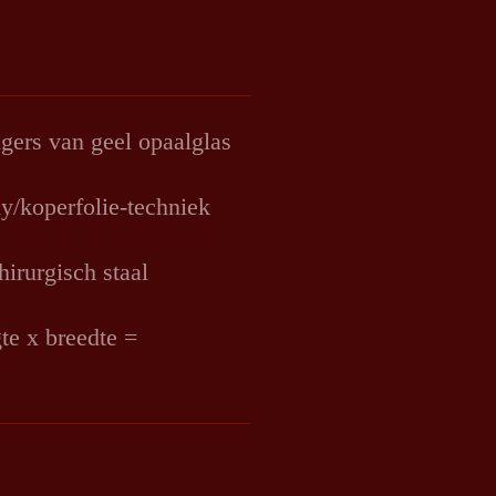
ers van geel opaalglas
y/koperfolie-techniek
irurgisch staal
te x breedte =