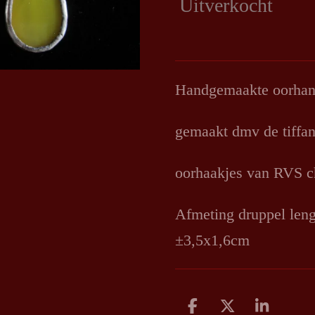
Uitverkocht
Handgemaakte oorhang
gemaakt dmv de tiffan
oorhaakjes van RVS ch
Afmeting druppel leng
±3,5x1,6cm
D
D
S