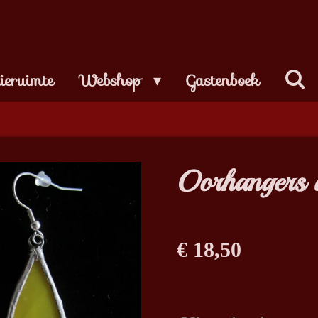
tieruimte
Webshop
Gastenboek
Oorhangers d
€ 18,50