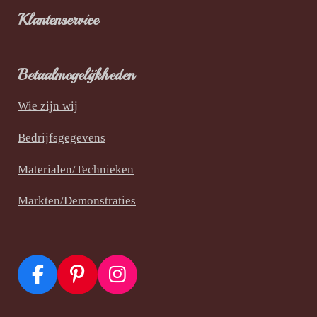
Klantenservice
Betaalmogelijkheden
Wie zijn wij
Bedrijfsgegevens
Materialen/Technieken
Markten/Demonstraties
F
P
I
a
i
n