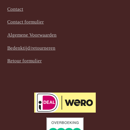
c
n
s
e
t
t
Contact
b
e
a
Contact formulier
o
r
g
o
e
r
Algemene Voorwaarden
k
s
a
t
m
Bedenktijd/retourneren
Retour formulier