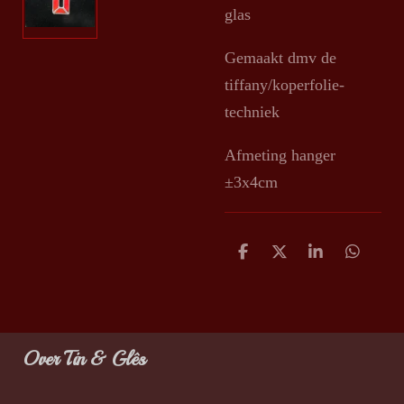
glas
Gemaakt dmv de
tiffany/koperfolie-
techniek
Afmeting hanger
±3x4cm
D
D
S
D
e
e
h
e
l
e
a
l
e
l
r
e
n
e
n
Over Tin & Glês