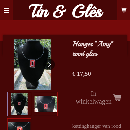
Tin & Glês
Ga
direct
naar
de
hoofdinhoud
Hanger "Amy"
rood glas
€ 17,50
In
winkelwagen
kettinghanger van rood