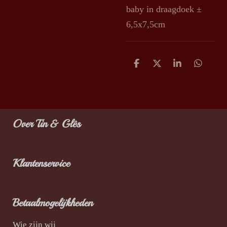
baby in draagdoek ±
6,5x7,5cm
D
D
S
D
e
e
h
e
l
e
a
l
e
l
r
e
n
e
n
Over Tin & Glês
Klantenservice
Betaalmogelijkheden
Wie zijn wij