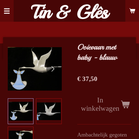
Tin & Glês
Ga
direct
naar
de
hoofdinhoud
Ooievaar met
baby - blauw
€ 37,50
In
winkelwagen
Ambachtelijk gegoten