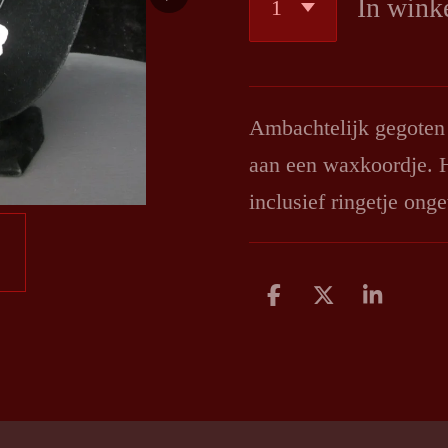
In wink
Ambachtelijk gegoten s
aan een waxkoordje. H
inclusief ringetje on
D
D
S
e
e
h
l
e
a
e
l
r
n
e