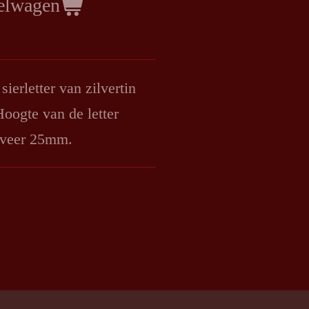
elwagen
ierletter van zilvertin
oogte van de letter
geveer 25mm.