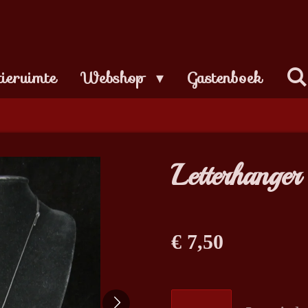
tieruimte
Webshop
Gastenboek
Letterhanger 
€ 7,50