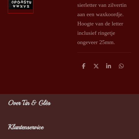
sierletter van zilvertin
aan een waxkoordje.
Hoogte van de letter
inclusief ringetje
ongeveer 25mm.
D
D
S
D
e
e
h
e
l
e
a
l
e
l
r
e
n
e
n
Over Tin & Glês
Klantenservice