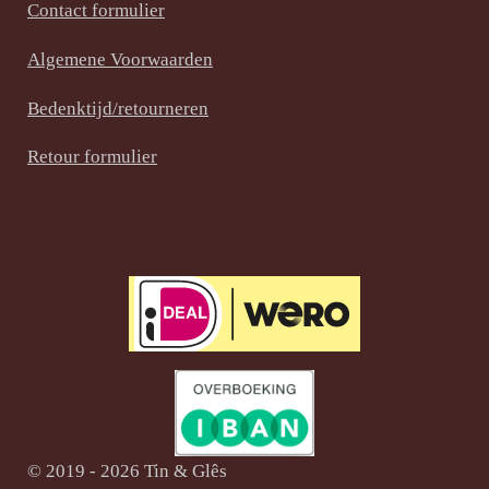
Contact formulier
o
r
g
o
e
r
Algemene Voorwaarden
k
s
a
t
m
Bedenktijd/retourneren
Retour formulier
© 2019 - 2026 Tin & Glês