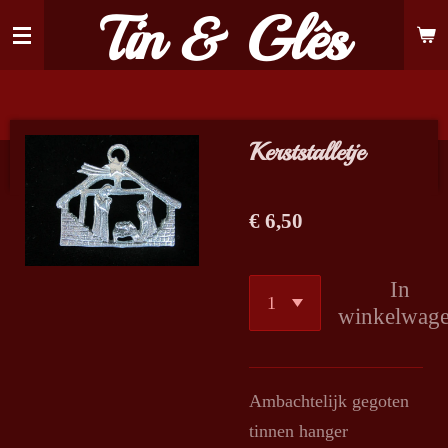
Tin & Glês
Ga
direct
naar
de
hoofdinhoud
Kerststalletje
€ 6,50
In
winkelwag
Ambachtelijk gegoten
tinnen hanger