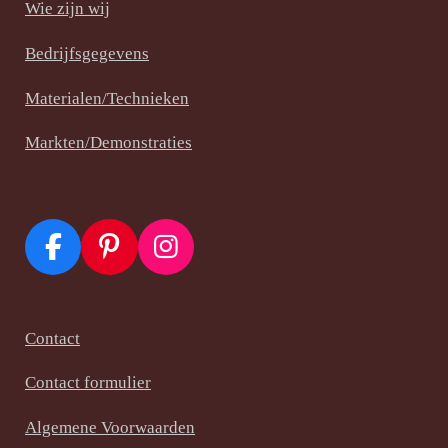
Wie zijn wij
Bedrijfsgegevens
Materialen/Technieken
Markten/Demonstraties
F
P
I
a
i
n
c
n
s
e
t
t
Contact
b
e
a
Contact formulier
o
r
g
o
e
r
Algemene Voorwaarden
k
s
a