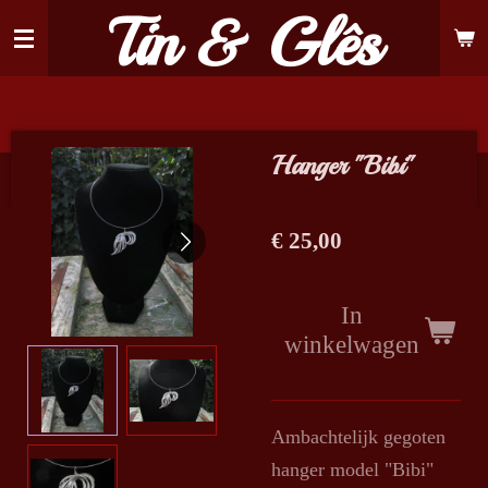
Tin & Glês
Ga
direct
naar
de
hoofdinhoud
Hanger "Bibi"
€ 25,00
In
winkelwagen
Ambachtelijk gegoten
hanger model "Bibi"