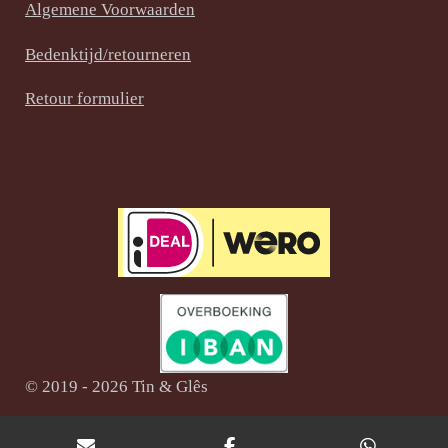
o
e
r
Algemene Voorwaarden
k
s
a
t
m
Bedenktijd/retourneren
Retour formulier
© 2019 - 2026 Tin & Glês