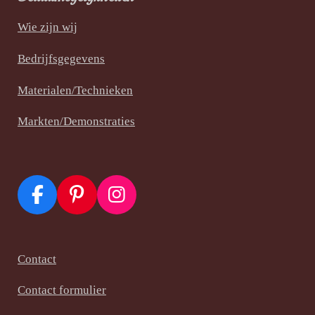
Wie zijn wij
Bedrijfsgegevens
Materialen/Technieken
Markten/Demonstraties
F
P
I
a
i
n
c
n
s
e
t
t
Contact
b
e
a
Contact formulier
o
r
g