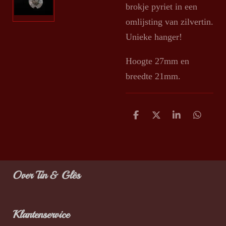
brokje pyriet in een
omlijsting van zilvertin.
Unieke hanger!
Hoogte 27mm en
breedte 21mm.
D
D
S
D
e
e
h
e
l
e
a
l
e
l
r
e
n
e
n
Over Tin & Glês
Klantenservice