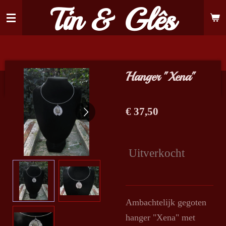
Tin & Glês
Ga
direct
naar
de
hoofdinhoud
Hanger "Xena"
€ 37,50
Uitverkocht
Ambachtelijk gegoten
hanger "Xena" met