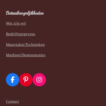
Betaalmogelijkheden
Wie zijn wij
Bedrijfsgegevens
Materialen/Technieken
Markten/Demonstraties
F
P
I
a
i
n
c
n
s
e
t
t
Contact