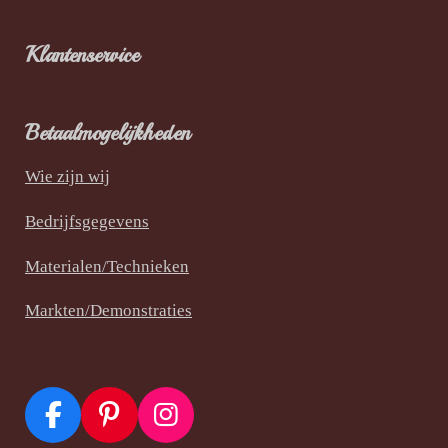
Klantenservice
Betaalmogelijkheden
Wie zijn wij
Bedrijfsgegevens
Materialen/Technieken
Markten/Demonstraties
F
P
I