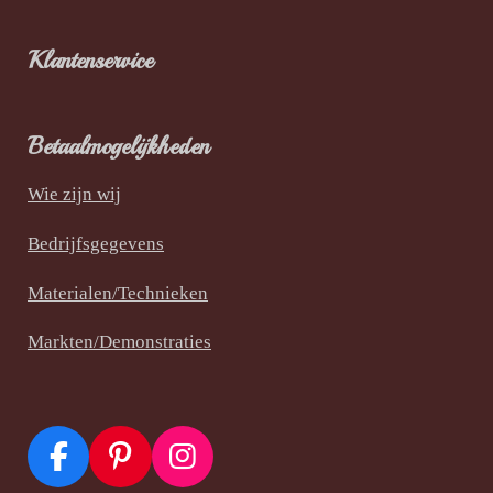
Klantenservice
Betaalmogelijkheden
Wie zijn wij
Bedrijfsgegevens
Materialen/Technieken
Markten/Demonstraties
F
P
I