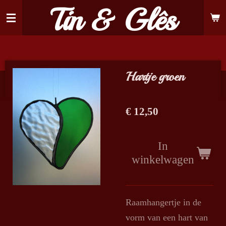
Tin & Glês
Ga
direct
naar
de
hoofdinhoud
Hartje groen
€ 12,50
In
winkelwagen
Raamhangertje in de
vorm van een hart van