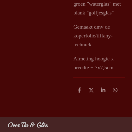
groen "waterglas" met
blank "golfjesglas"
Gemaakt dmv de
koperfolie/tiffany-
techniek
Afmeting hoogte x
breedte ± 7x7,5cm
D
D
S
D
e
e
h
e
l
e
a
l
e
l
r
e
n
e
n
Over Tin & Glês