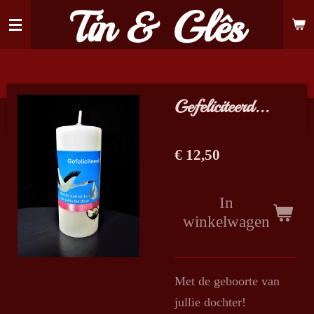
Tin & Glês
Ga
direct
naar
de
hoofdinhoud
Gefeliciteerd...
€ 12,50
In
winkelwagen
Met de geboorte van
jullie dochter!