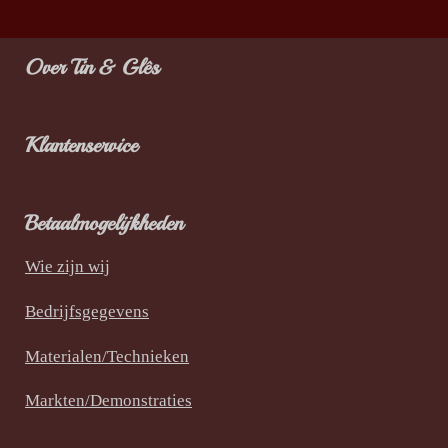
e
l
r
e
n
e
n
Over Tin & Glês
Klantenservice
Betaalmogelijkheden
Wie zijn wij
Bedrijfsgegevens
Materialen/Technieken
Markten/Demonstraties