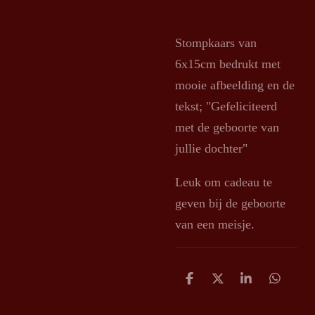
Stompkaars van
6x15cm bedrukt met
mooie afbeelding en de
tekst; "Gefeliciteerd
met de geboorte van
jullie dochter"
Leuk om cadeau te
geven bij de geboorte
van een meisje.
D
D
S
D
e
e
h
e
l
e
a
l