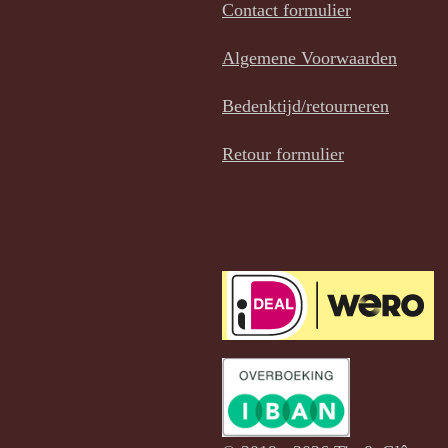
b
e
a
Contact formulier
o
r
g
Algemene Voorwaarden
o
e
r
k
s
a
Bedenktijd/retourneren
t
m
Retour formulier