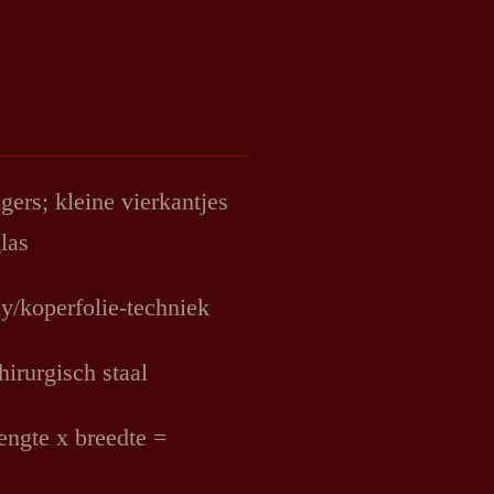
rs; kleine vierkantjes
las
y/koperfolie-techniek
irurgisch staal
engte x breedte =