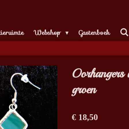
tieruimte
Webshop
Gastenboek
Oorhangers v
groen
€ 18,50