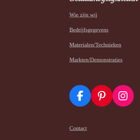
Wie zijn wij
Bedrijfsgegevens
Materialen/Technieken
Markten/Demonstraties
F
P
I
a
i
n
c
n
s
Contact
e
t
t