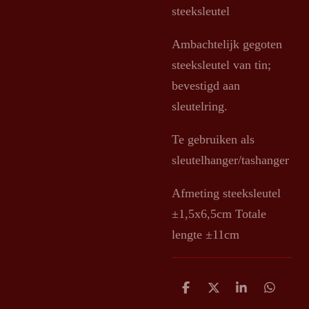
steeksleutel
Ambachtelijk gegoten
steeksleutel van tin;
bevestigd aan
sleutelring.
Te gebruiken als
sleutelhanger/tashanger
Afmeting steeksleutel
±1,5x6,5cm Totale
lengte ±11cm
D
D
S
D
e
e
h
e