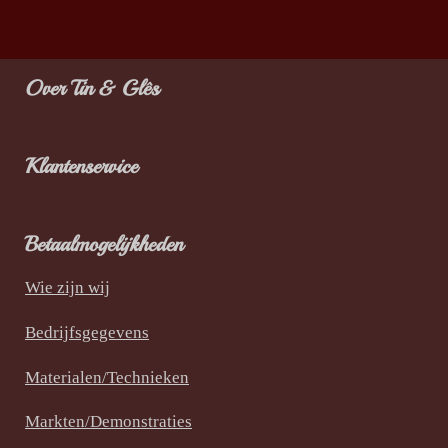
l
e
a
l
e
l
r
e
n
e
n
Over Tin & Glês
Klantenservice
Betaalmogelijkheden
Wie zijn wij
Bedrijfsgegevens
Materialen/Technieken
Markten/Demonstraties