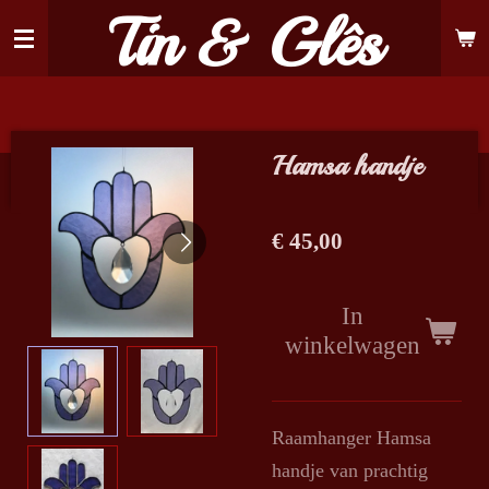
Tin & Glês
Ga
direct
naar
de
hoofdinhoud
Hamsa handje
€ 45,00
In
winkelwagen
Raamhanger Hamsa
handje van prachtig